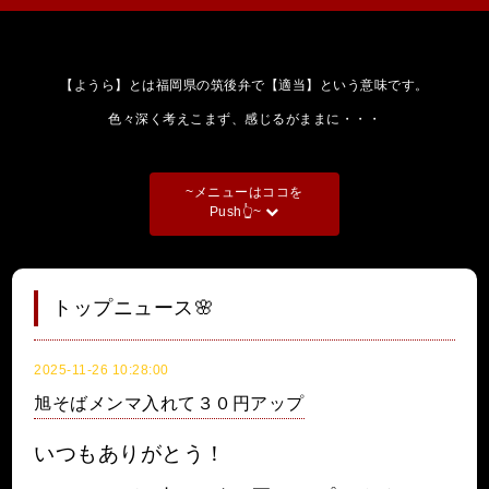
【ようら】とは福岡県の筑後弁で【適当】という意味です。
色々深く考えこまず、感じるがままに・・・
~メニューはココを
Push👆~
トップニュース🌸
2025-11-26 10:28:00
旭そばメンマ入れて３０円アップ
いつもありがとう！