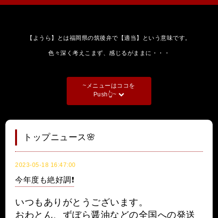
【ようら】とは福岡県の筑後弁で【適当】という意味です。
色々深く考えこまず、感じるがままに・・・
~メニューはココを
Push👆~
トップニュース🌸
2023-05-18 16:47:00
今年度も絶好調❗
いつもありがとうございます。
おわとん、ずぼら醤油などの全国への発送